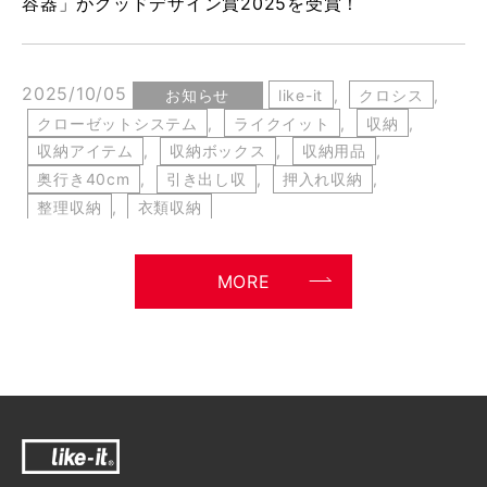
容器」がグッドデザイン賞2025を受賞！
2025/10/05
お知らせ
like-it
,
クロシス
,
クローゼットシステム
,
ライクイット
,
収納
,
収納アイテム
,
収納ボックス
,
収納用品
,
奥行き40cm
,
引き出し収
,
押入れ収納
,
整理収納
,
衣類収納
人気のクロシスシリーズに新サイズ10月5日発
売。その名も「クローゼットシステムワイド
MORE
M」
2025/08/09
お知らせ
【最新】2025年大阪・関西万博（8月19日〜
25日）「バイオマスプラスチックで
REBORN」へ出展｜循環型社会とサステナブル