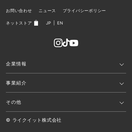
な暮らしをテーマに最新素材「セルロースファ
イバー」を展示
お問い合わせ
ニュース
プライバシーポリシー
ネットストア
JP
EN
2025/08/08
お知らせ
夏季休業のお知らせ（2025年）
企業情報
2025/07/23
お知らせ
Casa BRUTUS（カーサブルータス）
事業紹介
No304「収納とインテリア」にてTidy-up box
が掲載されました。
その他
2025/06/16
お知らせ
© ライクイット株式会社
ライクイット株式会社、2025年大阪・関西万